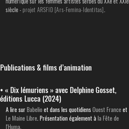
numérique sur les femmes artistes serbes du XXe et XXIè
siècle -
projet ARSFID [Ars-Femina-Identitas]
.
Publications & films d’animation
• « Dix lémuriens » avec Delphine Gosset,
éditions Lucca (2024)
A lire sur
Babelio
et dans les quotidiens
Ouest France
et
Le Maine Libre
. Présentation également à
la Fête de
l'Huma
.