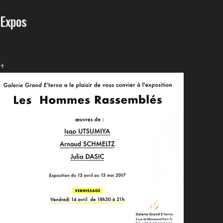
Expos
+